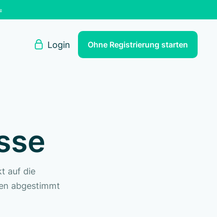


Login
Ohne Registrierung starten
sse
t auf die
nen abgestimmt